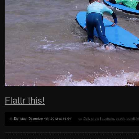
Flattr this!
Dienstag, Dezember 4th, 2012 at 16:04
Daily shots
|
australia
,
beach
,
bondi
,
k