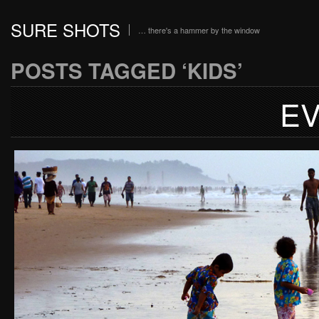
SURE SHOTS
… there's a hammer by the window
POSTS TAGGED ‘KIDS’
E