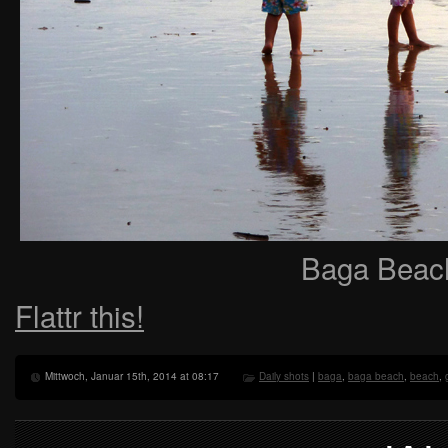
Baga Beach
Flattr this!
Mittwoch, Januar 15th, 2014 at 08:17
Daily shots
|
baga
,
baga beach
,
beach
,