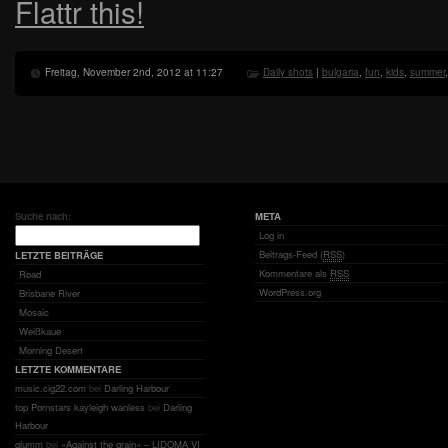
Flattr this!
Freitag, November 2nd, 2012 at 11:27
Daily shots
|
bulgaria
,
fun
,
kids
,
summer
Suche nach:
META
Log in
Beitrags-Feed (
RSS
)
LETZTE BEITRÄGE
Kommentare als
RSS
Road
WordPress.org
Brisbane River
Mosaic
Weißkaue
Morning Desert
LETZTE KOMMENTARE
music.cig22.com
bei
Darling Harbour
top Pornstars kayleigh wanless
bei
Darling
Harbour
glumm
bei
«Against the grain» – LIDOMA VI