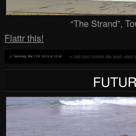
“The Strand”, To
Flattr this!
Samstag, Mai 11th, 2013 at 10:46
Daily shots
|
australia
,
kids
,
splash
,
strand
,
t
FUTUR