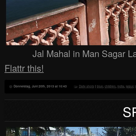
Jal Mahal in Man Sagar La
Flattr this!
Donnerstag, Juni 20th, 2013 at 10:43
Daily shots
|
blue
,
children
,
india
,
jaipur
,
S