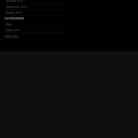
Oktober 2012
September 2012
August 2012
KATEGORIEN
Blog
Daily shots
Flattr this!