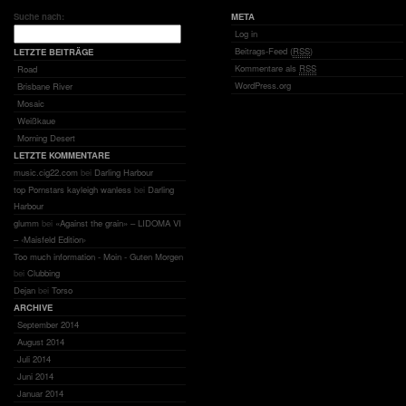
Suche nach:
META
Log in
Beitrags-Feed (
RSS
)
LETZTE BEITRÄGE
Kommentare als
RSS
Road
WordPress.org
Brisbane River
Mosaic
Weißkaue
Morning Desert
LETZTE KOMMENTARE
music.cig22.com
bei
Darling Harbour
top Pornstars kayleigh wanless
bei
Darling
Harbour
glumm
bei
«Against the grain» – LIDOMA VI
– ‹Maisfeld Edition›
Too much information - Moin - Guten Morgen
bei
Clubbing
Dejan
bei
Torso
ARCHIVE
September 2014
August 2014
Juli 2014
Juni 2014
Januar 2014