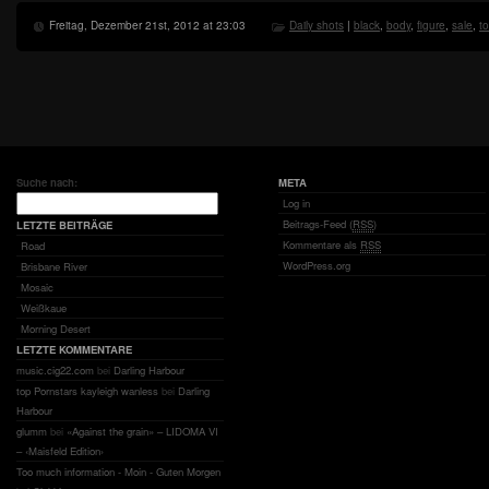
Freitag, Dezember 21st, 2012 at 23:03
Daily shots
|
black
,
body
,
figure
,
sale
,
t
Suche nach:
META
Log in
Beitrags-Feed (
RSS
)
LETZTE BEITRÄGE
Kommentare als
RSS
Road
WordPress.org
Brisbane River
Mosaic
Weißkaue
Morning Desert
LETZTE KOMMENTARE
music.cig22.com
bei
Darling Harbour
top Pornstars kayleigh wanless
bei
Darling
Harbour
glumm
bei
«Against the grain» – LIDOMA VI
– ‹Maisfeld Edition›
Too much information - Moin - Guten Morgen