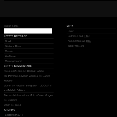
Suche nach:
META
Log in
Beitrags-Feed (
RSS
)
LETZTE BEITRÄGE
Kommentare als
RSS
Road
WordPress.org
Brisbane River
Mosaic
Weißkaue
Morning Desert
LETZTE KOMMENTARE
music.cig22.com
bei
Darling Harbour
top Pornstars kayleigh wanless
bei
Darling
Harbour
glumm
bei
«Against the grain» – LIDOMA VI
– ‹Maisfeld Edition›
Too much information - Moin - Guten Morgen
bei
Clubbing
Dejan
bei
Torso
ARCHIVE
September 2014