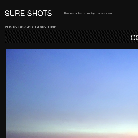
SURE SHOTS
… there's a hammer by the window
POSTS TAGGED ‘COASTLINE’
C