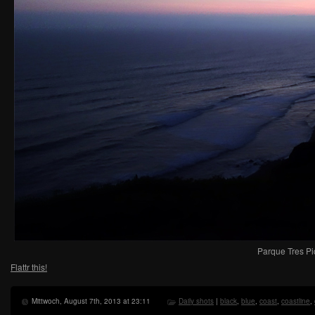
Parque Tres Pi
Flattr this!
Mittwoch, August 7th, 2013 at 23:11
Daily shots
|
black
,
blue
,
coast
,
coastline
,