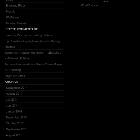
WordPress.org
Brisbane River
Mosaic
Weißkaue
Morning Desert
LETZTE KOMMENTARE
music.cig22.com
bei
Darling Harbour
top Pornstars kayleigh wanless
bei
Darling
Harbour
glumm
bei
«Against the grain» – LIDOMA VI
– ‹Maisfeld Edition›
Too much information - Moin - Guten Morgen
bei
Clubbing
Dejan
bei
Torso
ARCHIVE
September 2014
August 2014
Juli 2014
Juni 2014
Januar 2014
November 2013
Oktober 2013
September 2013
August 2013