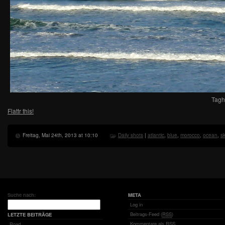
Tagh
Flattr this!
Freitag, Mai 24th, 2013 at 10:10
Daily shots
|
atlantic
,
blue
,
morocco
,
ocean
,
s
Suche nach:
META
Log in
Beitrags-Feed (
RSS
)
LETZTE BEITRÄGE
Kommentare als
RSS
Road