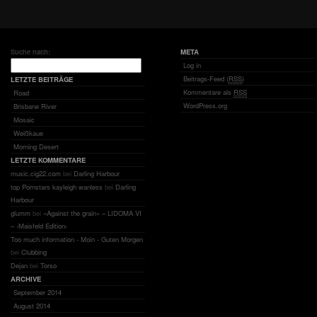
Suche nach:
META
Log in
Beitrags-Feed (
RSS
)
LETZTE BEITRÄGE
Kommentare als
RSS
Road
WordPress.org
Brisbane River
Mosaic
Weißkaue
Morning Desert
LETZTE KOMMENTARE
music.cig22.com
bei
Darling Harbour
top Pornstars kayleigh wanless
bei
Darling
Harbour
glumm
bei
«Against the grain» – LIDOMA VI
– ‹Maisfeld Edition›
Too much information - Moin - Guten Morgen
bei
Clubbing
Dejan
bei
Torso
ARCHIVE
September 2014
August 2014