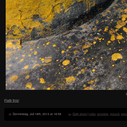
Flattr this!
Donnerstag, Juli 18th, 2013 at 18:59
Daily shots
|
color
,
concrete
,
ground
,
peru