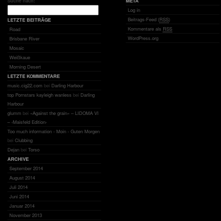
Suche nach:
META
Log in
Beitrags-Feed (
RSS
)
LETZTE BEITRÄGE
Kommentare als
RSS
Road
WordPress.org
Brisbane River
Mosaic
Weißkaue
Morning Desert
LETZTE KOMMENTARE
music.cig22.com
bei
Darling Harbour
top Pornstars kayleigh wanless
bei
Darling
Harbour
glumm
bei
«Against the grain» – LIDOMA VI
– ‹Maisfeld Edition›
Too much information - Moin - Guten Morgen
bei
Clubbing
Dejan
bei
Torso
ARCHIVE
September 2014
August 2014
Juli 2014
Juni 2014
Januar 2014
November 2013