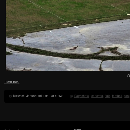
Va
Flattr this!
Mittwoch, Januar 2nd, 2013 at 12:52
Daily shots
|
concrete
,
field
,
football
,
goal