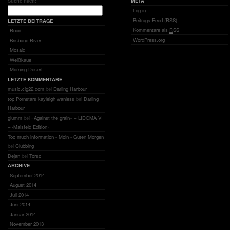
Suche nach:
META
Log in
Beitrags-Feed (
RSS
)
LETZTE BEITRÄGE
Kommentare als
RSS
Road
WordPress.org
Brisbane River
Mosaic
Weißkaue
Morning Desert
LETZTE KOMMENTARE
music.cig22.com
bei
Darling Harbour
top Pornstars kayleigh wanless
bei
Darling
Harbour
glumm
bei
«Against the grain» – LIDOMA VI
– ‹Maisfeld Edition›
Too much information - Moin - Guten Morgen
bei
Clubbing
Dejan
bei
Torso
ARCHIVE
September 2014
August 2014
Juli 2014
Juni 2014
Januar 2014
November 2013