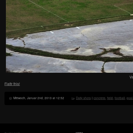
Va
Flattr this!
Mittwoch, Januar 2nd, 2013 at 12:52
Daily shots
|
concrete
,
field
,
football
,
goal