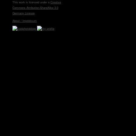
This work is licensed under a
Creative
Commons Attribution-ShareAlike 3.0
Germany License
.
About / Impressum