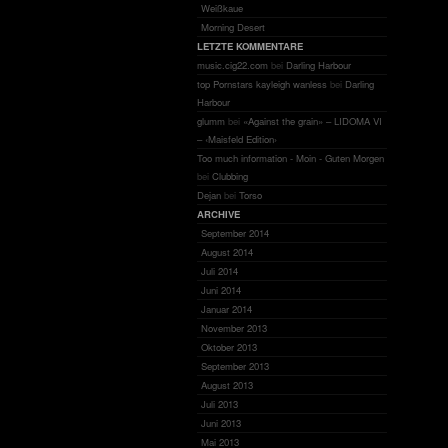
Weißkaue
Morning Desert
LETZTE KOMMENTARE
music.cig22.com
bei
Darling Harbour
top Pornstars kayleigh wanless
bei
Darling
Harbour
glumm
bei
«Against the grain» – LIDOMA VI
– ‹Maisfeld Edition›
Too much information - Moin - Guten Morgen
bei
Clubbing
Dejan
bei
Torso
ARCHIVE
September 2014
August 2014
Juli 2014
Juni 2014
Januar 2014
November 2013
Oktober 2013
September 2013
August 2013
Juli 2013
Juni 2013
Mai 2013