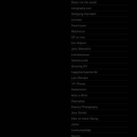
Show me the world!
tokography.com
Wolfgang Herrndorf
Urmeter
Rausfrauen
Wachstum
OF on tour
Der Stilpirat
Jens Weinreich
kulturbanause
Viertelstunde
Scouting NY
happybackpacker.de
Lars Reineke
101 Places
Geeksisters
what a drink!
Zoomyboy
Daenyo Photography
Jens Scholz
Dies ist keine Übung.
Jeriko
frankfurterbilder
Glumm