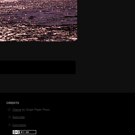
CREDITS
Theme
by Graph Paper Press
Subscribe
Comments