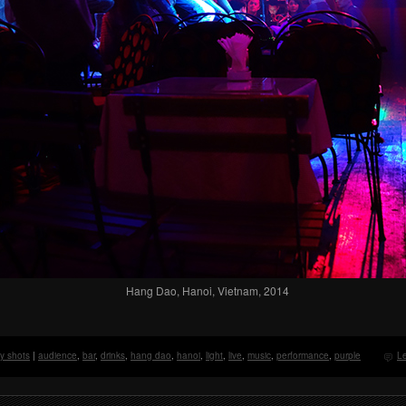
Hang Dao, Hanoi, Vietnam, 2014
ly shots
|
audience
,
bar
,
drinks
,
hang dao
,
hanoi
,
light
,
live
,
music
,
performance
,
purple
L