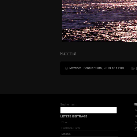
Flattr this!
Mittwoch, Februar 20th, 2013 at 11:09
Suche nach:
M
L
B
LETZTE BEITRÄGE
K
Road
W
Brisbane River
Mosaic