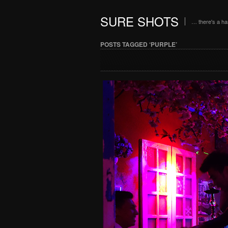
SURE SHOTS
… there's a h
POSTS TAGGED ‘PURPLE’