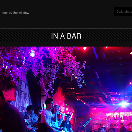
Daily shot
ammer by the window
IN A BAR