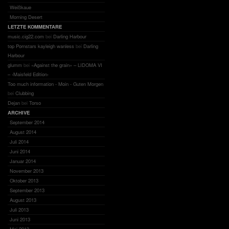
Weißkaue
Morning Desert
LETZTE KOMMENTARE
music.cig22.com
bei
Darling Harbour
top Pornstars kayleigh wanless
bei
Darling
Harbour
glumm
bei
«Against the grain» – LIDOMA VI
– ‹Maisfeld Edition›
Too much information - Moin - Guten Morgen
bei
Clubbing
Dejan
bei
Torso
ARCHIVE
September 2014
August 2014
Juli 2014
Juni 2014
Januar 2014
November 2013
Oktober 2013
September 2013
August 2013
Juli 2013
Juni 2013