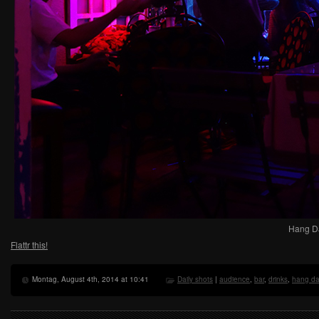
Hang Da
Flattr this!
Montag, August 4th, 2014 at 10:41
Daily shots
|
audience
,
bar
,
drinks
,
hang d