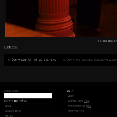
Establishment
Flattr this!
Donnerstag, Juli 11th, 2013 at 15:59
Daily shots
|
australia
,
club
,
dancing
,
disc
Suche nach:
META
Log in
Beitrags-Feed (
RSS
)
LETZTE BEITRÄGE
Kommentare als
RSS
Road
WordPress.org
Brisbane River
Mosaic