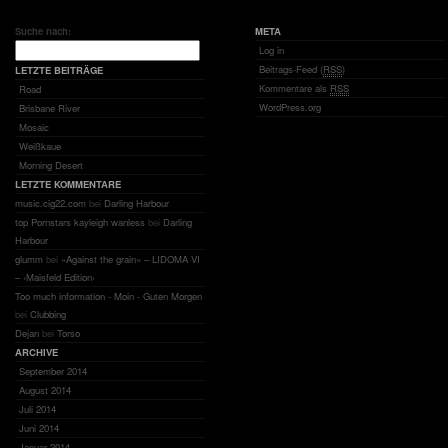
Suche nach:
META
Log in
Beitrags-Feed (
RSS
)
LETZTE BEITRÄGE
Kommentare als
RSS
Road
WordPress.org
Brisbane River
Mosaic
Weißkaue
Morning Desert
LETZTE KOMMENTARE
music.cig22.com
bei
Darling Harbour
top Pornstars kayleigh wanless
bei
Darling
Harbour
glumm
bei
«Against the grain» – LIDOMA VI
– ‹Maisfeld Edition›
Too much information - Moin - Guten Morgen
bei
Clubbing
Dejan
bei
Torso
ARCHIVE
September 2014
August 2014
Juli 2014
Juni 2014
Januar 2014