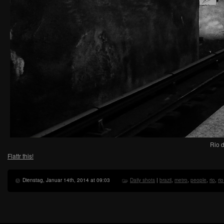
Rio d
Flattr this!
Dienstag, Januar 14th, 2014 at 09:03
Daily shots
|
brazil
,
metro
,
people
,
rio
,
ri