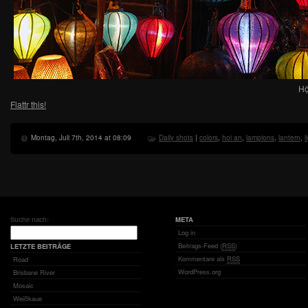
Hộ
Flattr this!
Montag, Juli 7th, 2014 at 08:09
Daily shots
|
colors
,
hoi an
,
lampions
,
lantern
,
l
Suche nach:
META
Log in
Beitrags-Feed (
RSS
)
LETZTE BEITRÄGE
Kommentare als
RSS
Road
WordPress.org
Brisbane River
Mosaic
Weißkaue