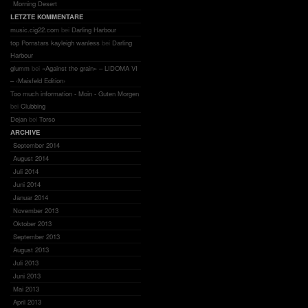
Morning Desert
LETZTE KOMMENTARE
music.cig22.com
bei
Darling Harbour
top Pornstars kayleigh wanless
bei
Darling
Harbour
glumm
bei
«Against the grain» – LIDOMA VI
– ‹Maisfeld Edition›
Too much information - Moin - Guten Morgen
bei
Clubbing
Dejan
bei
Torso
ARCHIVE
September 2014
August 2014
Juli 2014
Juni 2014
Januar 2014
November 2013
Oktober 2013
September 2013
August 2013
Juli 2013
Juni 2013
Mai 2013
April 2013