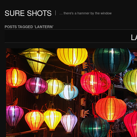
SURE SHOTS
… there's a hammer by the window
POSTS TAGGED ‘LANTERN’
L