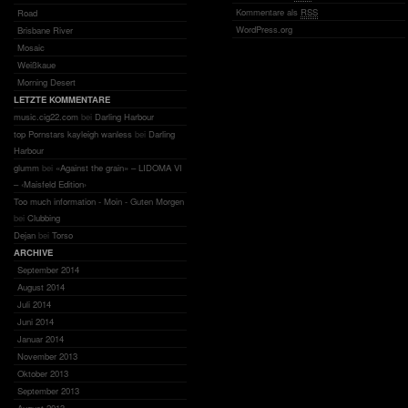
Kommentare als
RSS
Road
WordPress.org
Brisbane River
Mosaic
Weißkaue
Morning Desert
LETZTE KOMMENTARE
music.cig22.com
bei
Darling Harbour
top Pornstars kayleigh wanless
bei
Darling
Harbour
glumm
bei
«Against the grain» – LIDOMA VI
– ‹Maisfeld Edition›
Too much information - Moin - Guten Morgen
bei
Clubbing
Dejan
bei
Torso
ARCHIVE
September 2014
August 2014
Juli 2014
Juni 2014
Januar 2014
November 2013
Oktober 2013
September 2013