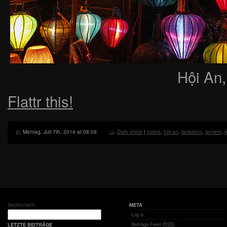
Hội An,
Flattr this!
Montag, Juli 7th, 2014 at 08:09
Daily shots
|
colors
,
hoi an
,
lampions
,
lantern
,
l
Suche nach:
META
Log in
Beitrags-Feed (
RSS
)
LETZTE BEITRÄGE