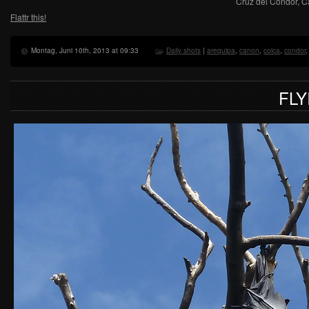
Cruz del Condor, C
Flattr this!
Montag, Juni 10th, 2013 at 09:33
Daily shots
|
arequipa
,
canon
,
colca
,
condor
FLY