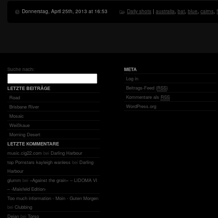
Donnerstag, April 25th, 2013 at 16:53
Daily shots
|
australia
,
bat
,
blue
,
cairns
,
Suche nach:
META
Log in
Beitrags-Feed (
RSS
)
LETZTE BEITRÄGE
Kommentare als
RSS
Road
WordPress.org
Brisbane River
Mosaic
Weißkaue
Morning Desert
LETZTE KOMMENTARE
music.cig22.com
bei
Darling Harbour
top Pornstars kayleigh wanless
bei
Darling
Harbour
glumm
bei
«Against the grain» – LIDOMA VI
– ‹Maisfeld Edition›
Too much information - Moin - Guten Morgen
bei
Clubbing
Dejan
bei
Torso