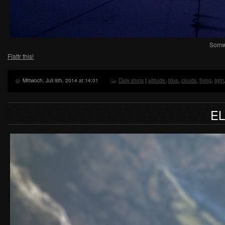
Somwh
Flattr this!
Mittwoch, Juli 9th, 2014 at 14:01
Daily shots
|
altitude
,
blue
,
clouds
,
flying
,
light
E