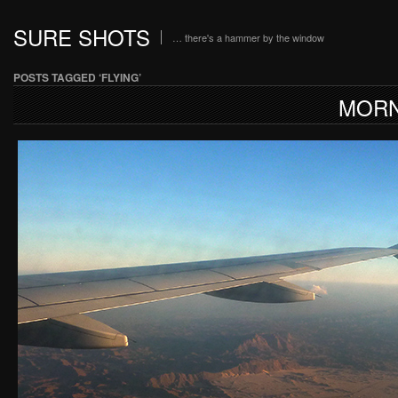
SURE SHOTS
… there's a hammer by the window
POSTS TAGGED ‘FLYING’
MORN