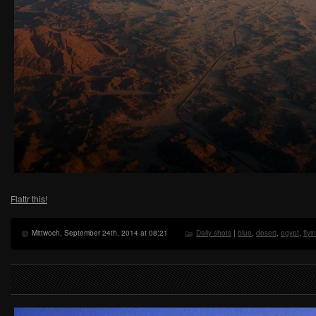
Flattr this!
Mittwoch, September 24th, 2014 at 08:21
Daily shots
|
blue
,
desert
,
egypt
,
flyi