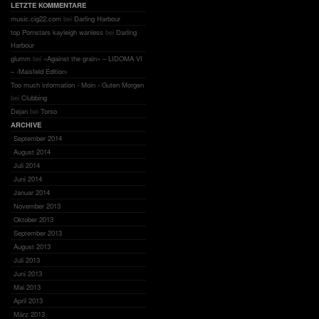
LETZTE KOMMENTARE
music.cig22.com
bei
Darling Harbour
top Pornstars kayleigh wanless
bei
Darling
Harbour
glumm
bei
«Against the grain» – LIDOMA VI
– ‹Maisfeld Edition›
Too much information - Moin - Guten Morgen
bei
Clubbing
Dejan
bei
Torso
ARCHIVE
September 2014
August 2014
Juli 2014
Juni 2014
Januar 2014
November 2013
Oktober 2013
September 2013
August 2013
Juli 2013
Juni 2013
Mai 2013
April 2013
März 2013