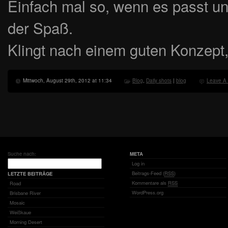
Einfach mal so, wenn es passt un
der Spaß.
Klingt nach einem guten Konzept
Mittwoch, August 29th, 2012 at 11:34
Blog
,
Daily shots
|
blog
Leave A
Suche nach:
META
Log in
Beitrags-Feed (
RSS
)
LETZTE BEITRÄGE
Kommentare als
RSS
Road
WordPress.org
Brisbane River
Mosaic
Weißkaue
Morning Desert