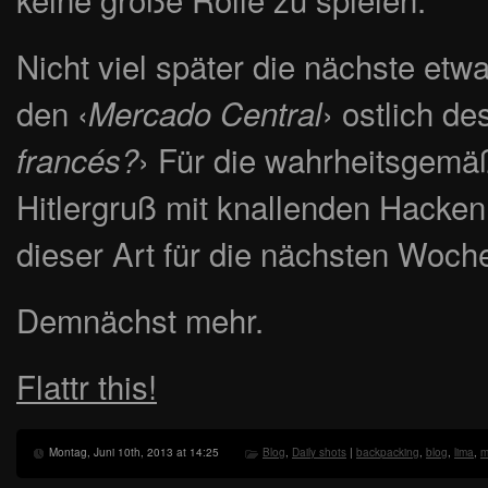
Nicht viel später die nächste etw
den ‹
› ostlich d
Mercado Central
› Für die wahrheitsgemä
francés?
Hitlergruß mit knallenden Hacken.
dieser Art für die nächsten Woch
Demnächst mehr.
Flattr this!
Montag, Juni 10th, 2013 at 14:25
Blog
,
Daily shots
|
backpacking
,
blog
,
lima
,
m