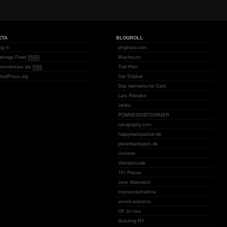
ETA
BLOGROLL
og in
pfnphoto.com
eitrags-Feed (
RSS
)
Wachstum
ommentare als
RSS
Trail Porn
ordPress.org
Der Stilpirat
Das hermetische Café
Lars Reineke
Jeriko
POMMESGIBTSIMMER
tokography.com
happybackpacker.de
planetbackpack.de
Urmeter
Viertelstunde
101 Places
Jens Weinreich
momentaufnahme
americanorama
OF on tour
Scouting NY