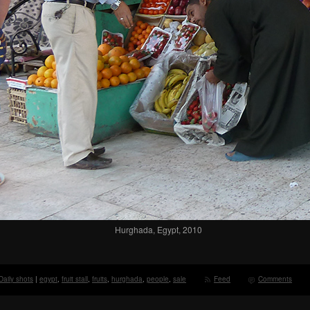
Hurghada, Egypt, 2010
Daily shots
|
egypt
,
fruit stall
,
fruits
,
hurghada
,
people
,
sale
Feed
Comments