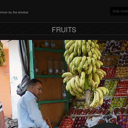
Daily shot
ammer by the window
FRUITS