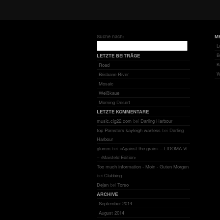
Suche nach:
M
L
B
LETZTE BEITRÄGE
K
Road
W
Brisbane River
Mosaic
Weißkaue
Morning Desert
LETZTE KOMMENTARE
music.cig22.com
bei
Darling Harbour
top Pornstars kayleigh wanless
bei
Darling
Harbour
glumm
bei
«Against the grain» – LIDOMA VI
– ‹Maisfeld Edition›
Too much information - Moin - Guten Morgen
bei
Clubbing
Dejan
bei
Torso
ARCHIVE
September 2014
August 2014