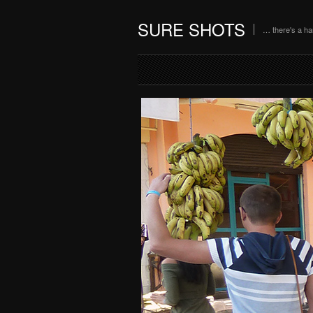
SURE SHOTS
… there's a h