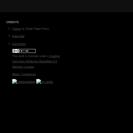
CREDITS
Theme
by Graph Paper Press
Subscribe
Comments
This work is licensed under a
Creative
Commons Attribution-ShareAlike 3.0
Germany License
.
About / Impressum