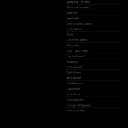
Wolfgang Herrndorf
Show me the world!
f5punkt6
kwerfeldein
Dies ist keine Übung.
Sven Tillack
Glumm
Hannover Hipster
Zoomyboy
Run. Travel. Grow.
holy fruit salad!
miagolare
what a drink!
Geeksisters
Jens Scholz
kulturbanause
Rausfrauen
Kitty Koma
Runningfreaks
Daenyo Photography
frankfurterbilder