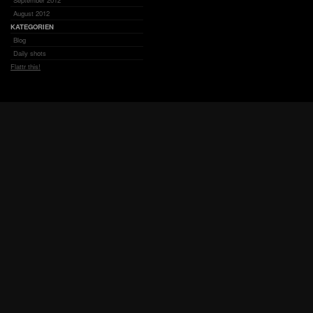
September 2012
August 2012
KATEGORIEN
Blog
Daily shots
Flattr this!