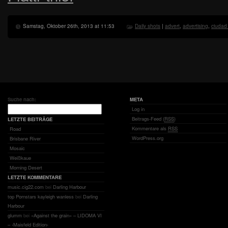
Samstag, Oktober 26th, 2013 at 11:53
Daily shots
|
advert
,
advertising
,
ciudad
Suche nach:
META
Log in
Beitrags-Feed (
RSS
)
LETZTE BEITRÄGE
Kommentare als
RSS
Road
WordPress.org
Brisbane River
Mosaic
Weißkaue
Morning Desert
LETZTE KOMMENTARE
music.cig22.com
bei
Darling Harbour
top Pornstars kayleigh wanless
bei
Darling
Harbour
glumm
bei
«Against the grain» – LIDOMA VI
– ‹Maisfeld Edition›