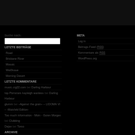
Suche nach:
META
Log in
Beitrags-Feed (
RSS
)
LETZTE BEITRÄGE
Kommentare als
RSS
Road
WordPress.org
Brisbane River
Mosaic
Weißkaue
Morning Desert
LETZTE KOMMENTARE
music.cig22.com
bei
Darling Harbour
top Pornstars kayleigh wanless
bei
Darling
Harbour
glumm
bei
«Against the grain» – LIDOMA VI
– ‹Maisfeld Edition›
Too much information - Moin - Guten Morgen
bei
Clubbing
Dejan
bei
Torso
ARCHIVE