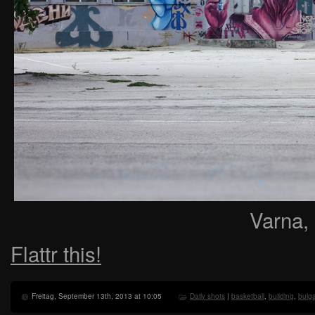
Varna,
Flattr this!
Freitag, September 13th, 2013 at 10:05
Daily shots
|
basketball
,
building
,
bulga