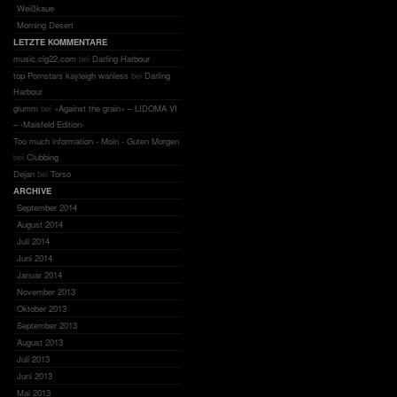
Weißkaue
Morning Desert
LETZTE KOMMENTARE
music.cig22.com
bei
Darling Harbour
top Pornstars kayleigh wanless
bei
Darling
Harbour
glumm
bei
«Against the grain» – LIDOMA VI
– ‹Maisfeld Edition›
Too much information - Moin - Guten Morgen
bei
Clubbing
Dejan
bei
Torso
ARCHIVE
September 2014
August 2014
Juli 2014
Juni 2014
Januar 2014
November 2013
Oktober 2013
September 2013
August 2013
Juli 2013
Juni 2013
Mai 2013