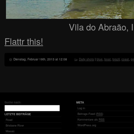
Vila do Abraão, 
Flattr this!
Dienstag, Februar 19th, 2013 at 12:08
Daily shots
|
blue
,
boat
,
brazil
,
coast
,
gr
Suche nach:
META
Log in
Beitrags-Feed (
RSS
)
LETZTE BEITRÄGE
Kommentare als
RSS
Road
WordPress.org
Brisbane River
Mosaic