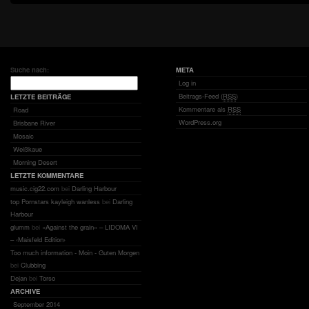
Suche nach:
META
Log in
Beitrags-Feed (
RSS
)
LETZTE BEITRÄGE
Kommentare als
RSS
Road
WordPress.org
Brisbane River
Mosaic
Weißkaue
Morning Desert
LETZTE KOMMENTARE
music.cig22.com
bei
Darling Harbour
top Pornstars kayleigh wanless
bei
Darling
Harbour
glumm
bei
«Against the grain» – LIDOMA VI
– ‹Maisfeld Edition›
Too much information - Moin - Guten Morgen
bei
Clubbing
Dejan
bei
Torso
ARCHIVE
September 2014