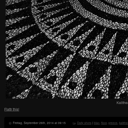
Kalith
Flattr this!
Freitag, September 26th, 2014 at 09:15
Daily shots
|
blac
,
floor
,
greece
,
kalith