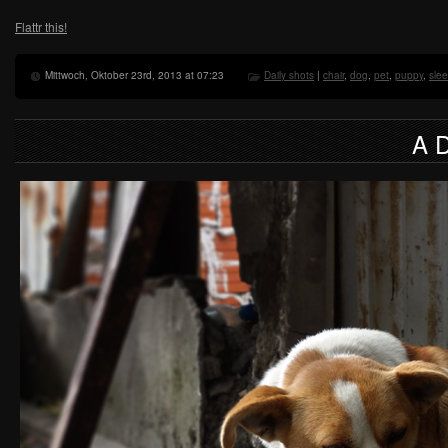
Flattr this!
Mittwoch, Oktober 23rd, 2013 at 07:23
Daily shots
|
chair
,
dog
,
pet
,
puppy
,
sle
A 