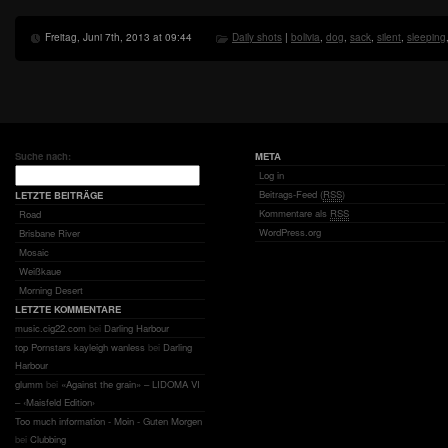
Freitag, Juni 7th, 2013 at 09:44
Daily shots
|
bolivia
,
dog
,
sack
,
silent
,
sleeping
Suche nach:
META
Log in
Beitrags-Feed (
RSS
)
LETZTE BEITRÄGE
Kommentare als
RSS
Road
WordPress.org
Brisbane River
Mosaic
Weißkaue
Morning Desert
LETZTE KOMMENTARE
music.cig22.com
bei
Darling Harbour
top Pornstars kayleigh wanless
bei
Darling
Harbour
glumm
bei
«Against the grain» – LIDOMA VI
– ‹Maisfeld Edition›
Too much information - Moin - Guten Morgen
bei
Clubbing