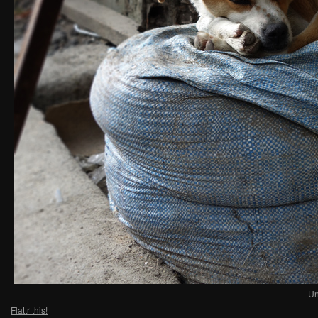
Un
Flattr this!