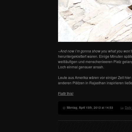
«
And now i’m gonna show you what you won’t f
heruntergeklettert waren. Einige Minuten spä
weitläufigen und menschenleeren Platz gelan
Loch einmal genauer ansah.
Leute aus Amerika wären vor einiger Zeit hier
anderen Plätzen in Rajasthan inspirieren ließ
Flattr this!
Montag, April 15th, 2013 at 14:53
Daily