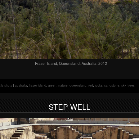
Fraser Island, Queensland, Australia, 2012
ily shots
|
australia
,
fraser island
,
green
,
nature
,
queensland
,
red
,
rocks
,
sandstone
,
sky
,
trees
STEP WELL