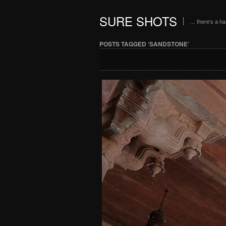
SURE SHOTS
… there's a h
POSTS TAGGED ‘SANDSTONE’