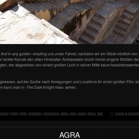
ind in any guide!
» empfing uns unser Fahrer, nachdem wir ein Stück nördlich von
ter lenkte Karnak den alten Hindustan Ambassador durch immer engere Straßen des 
gten, der abgesehen von einem großen Loch in seiner Mitte kaum beachtenswertes
 gewesen, auf der Suche nach Anregungen und Locations für einen großen Film, ber
en kann man in ‹The Dark Knight rises› sehen.
 shots
|
amer
,
india
,
rajasthan
,
sandstone
,
stairs
,
step
,
steps
,
stone
,
well
Leave A Comme
AGRA