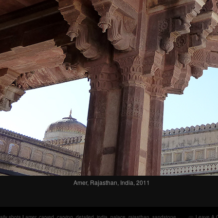
Amer, Rajasthan, India, 2011
aily shots
|
amer
,
carved
,
carving
,
detailed
,
india
,
palace
,
rajasthan
,
sandstone
Leave A 