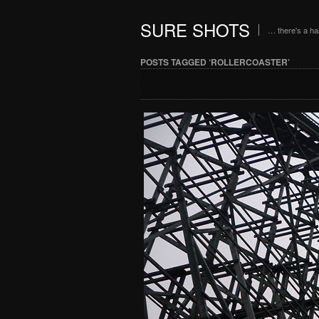
SURE SHOTS
… there's a h
POSTS TAGGED ‘ROLLERCOASTER’