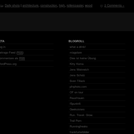
Daily shots
|
architecture
,
construction
,
high
,
rollercoaster
,
wood
2 Comments »
ETA
BLOGROLL
og in
what a drink!
eitrags-Feed (
RSS
)
miagolare
ommentare als
RSS
Dies ist keine Übung.
ordPress.org
Kitty Koma
Jens Weinreich
Jens Scholz
Sven Tillack
pfnphoto.com
OF on tour
Rausfrauen
f5punkt6
Geeksisters
Run. Travel. Grow.
Trail Porn
Runningfreaks
frankfurterbilder