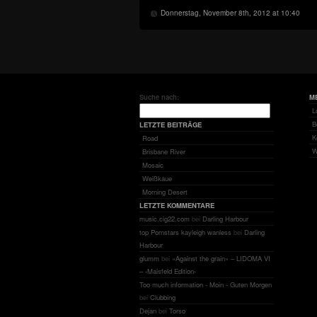
Donnerstag, November 8th, 2012 at 10:40
Suche nach:
M
L
B
LETZTE BEITRÄGE
K
Road
W
Brisbane River
Mosaic
Weißkaue
Morning Desert
LETZTE KOMMENTARE
music.cig22.com
bei
Darling Harbour
top Pornstars kayleigh wanless
bei
Darling
Harbour
glumm
bei
«Against the grain» – LIDOMA VI
– ‹Maisfeld Edition›
Too much information - Moin - Guten Morgen
bei
Clubbing
Dejan
bei
Torso