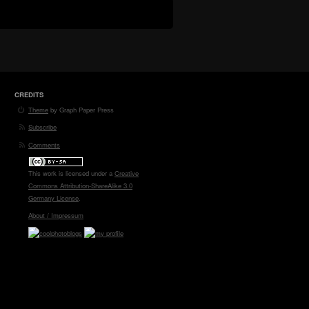
CREDITS
Theme
by Graph Paper Press
Subscribe
Comments
This work is licensed under a
Creative
Commons Attribution-ShareAlike 3.0
Germany License
.
About / Impressum