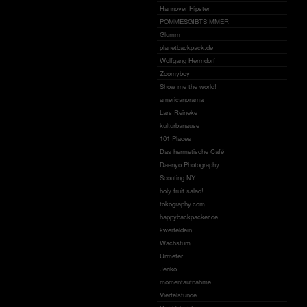
Hannover Hipster
POMMESGIBTSIMMER
Glumm
planetbackpack.de
Wolfgang Herrndorf
Zoomyboy
Show me the world!
americanorama
Lars Reineke
kulturbanause
101 Places
Das hermetische Café
Daenyo Photography
Scouting NY
holy fruit salad!
tokography.com
happybackpacker.de
kwerfeldein
Wachstum
Urmeter
Jeriko
momentaufnahme
Viertelstunde