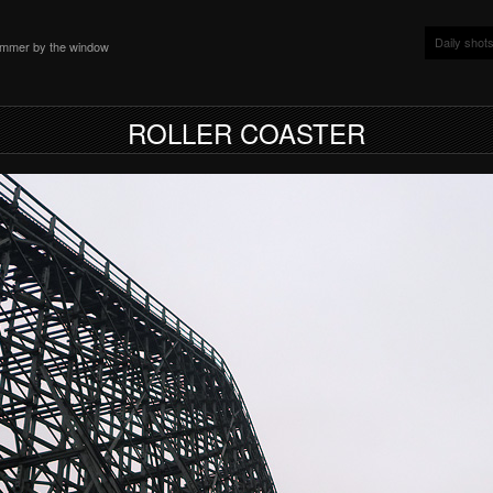
Daily shot
ammer by the window
ROLLER COASTER