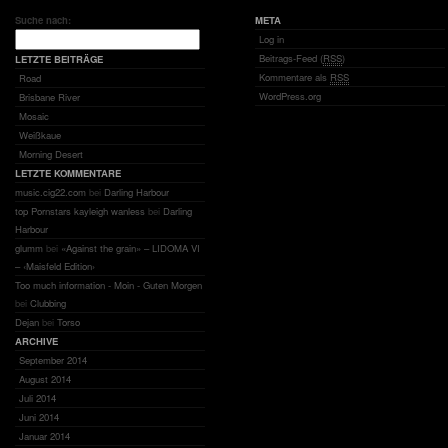
Suche nach:
META
Log in
Beitrags-Feed (
RSS
)
LETZTE BEITRÄGE
Kommentare als
RSS
Road
WordPress.org
Brisbane River
Mosaic
Weißkaue
Morning Desert
LETZTE KOMMENTARE
music.cig22.com
bei
Darling Harbour
top Pornstars kayleigh wanless
bei
Darling
Harbour
glumm
bei
«Against the grain» – LIDOMA VI
– ‹Maisfeld Edition›
Too much information - Moin - Guten Morgen
bei
Clubbing
Dejan
bei
Torso
ARCHIVE
September 2014
August 2014
Juli 2014
Juni 2014
Januar 2014