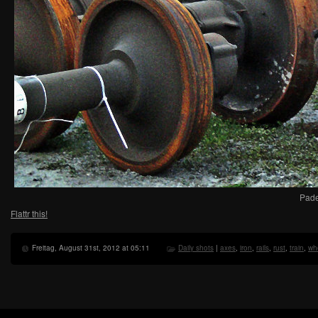
Pade
Flattr this!
Freitag, August 31st, 2012 at 05:11
Daily shots
|
axes
,
iron
,
rails
,
rust
,
train
,
wh