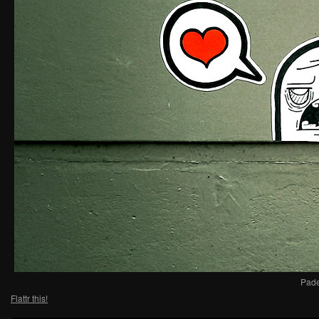
Pade
Flattr this!