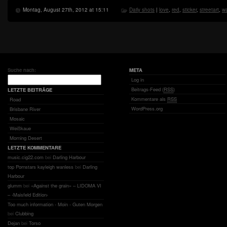
Montag, August 27th, 2012 at 15:11
Daily shots
|
love
,
red
,
sticker
,
streetart
,
wa
Suche nach:
META
Log in
Beitrags-Feed (
RSS
)
LETZTE BEITRÄGE
Kommentare als
RSS
Road
WordPress.org
Brisbane River
Mosaic
Weißkaue
Morning Desert
LETZTE KOMMENTARE
music.cig22.com
bei
Darling Harbour
top Pornstars kayleigh wanless
bei
Darling
Harbour
glumm
bei
«Against the grain» – LIDOMA VI
– ‹Maisfeld Edition›
Too much information - Moin - Guten Morgen
bei
Clubbing
Dejan
bei
Torso