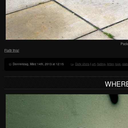
Pade
Flattr this!
Donnerstag, März 14th, 2013 at 12:15
Daily shots
|
art
,
fading
,
letter
,
love
,
slab
WHERE