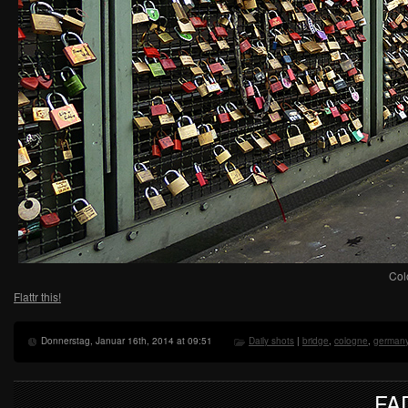
Col
Flattr this!
Donnerstag, Januar 16th, 2014 at 09:51
Daily shots
|
bridge
,
cologne
,
german
FA