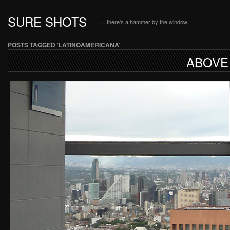
SURE SHOTS
… there's a hammer by the window
POSTS TAGGED ‘LATINOAMERICANA’
ABOVE