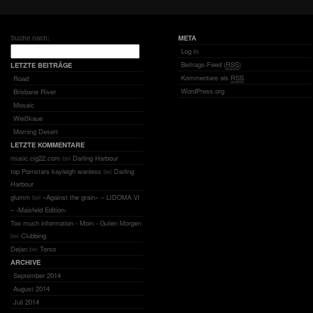
Suche nach:
META
Log in
Beitrags-Feed (
RSS
)
LETZTE BEITRÄGE
Kommentare als
RSS
Road
WordPress.org
Brisbane River
Mosaic
Weißkaue
Morning Desert
LETZTE KOMMENTARE
music.cig22.com
bei
Darling Harbour
top Pornstars kayleigh wanless
bei
Darling
Harbour
glumm
bei
«Against the grain» – LIDOMA VI
– ‹Maisfeld Edition›
Too much information - Moin - Guten Morgen
bei
Clubbing
Dejan
bei
Torso
ARCHIVE
September 2014
August 2014
Juli 2014