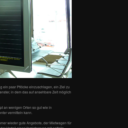
ig ein paar Pflöcke einzuschlagen, ein Ziel zu
tfenster, in dem das auf ansehbare Zeit möglich
pt an wenigen Orten so gut wie in
nter vermitteln kann.
immer wieder gute Angebote, der Mietwagen für
er Vorteil einer Versicherung mit notfalls