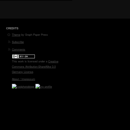
CREDITS
Theme
by Graph Paper Press
Subscribe
Comments
This work is licensed under a
Creative
Commons Attribution-ShareAlike 3.0
Germany License
.
About / Impressum