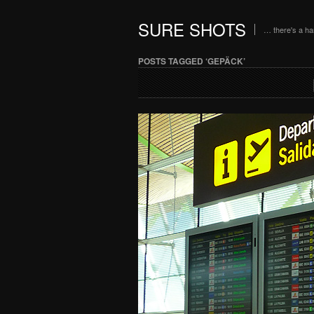
SURE SHOTS
… there's a h
POSTS TAGGED ‘GEPÄCK’