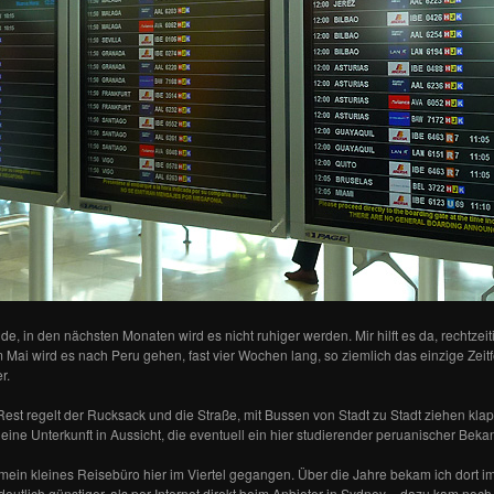
de, in den nächsten Monaten wird es nicht ruhiger werden. Mir hilft es da, rechtzeit
 Im Mai wird es nach Peru gehen, fast vier Wochen lang, so ziemlich das einzige Zei
r.
st regelt der Rucksack und die Straße, mit Bussen von Stadt zu Stadt ziehen klap
eine Unterkunft in Aussicht, die eventuell ein hier studierender peruanischer Bekan
 mein kleines Reisebüro hier im Viertel gegangen. Über die Jahre bekam ich dort 
eutlich günstiger, als per Internet direkt beim Anbieter in Sydney – dazu kam noch d