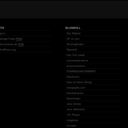
ETA
BLOGROLL
og in
Der Stilpirat
eitrags-Feed (
RSS
)
OF on tour
ommentare als
RSS
Runningfreaks
ordPress.org
f5punkt6
holy fruit salad!
momentaufnahme
americanorama
POMMESGIBTSIMMER
Wachstum
Dies ist keine Übung.
tokography.com
kulturbanause
Rausfrauen
Jens Scholz
Jens Weinreich
101 Places
miagolare
Urmeter