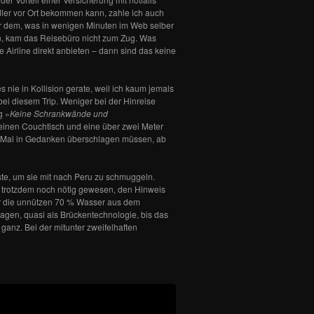
dler vor Ort bekommen kann, zahle ich auch
er dem, was in wenigen Minuten im Web selber
en, kam das Reisebüro nicht zum Zug. Was
Airline direkt anbieten – dann sind das keine
 nie in Kollision gerate, weil ich kaum jemals
bei diesem Trip. Weniger bei der Hinreise
g »
Keine Schrankwände und
einen Couchtisch und eine über zwei Meter
re Mal in Gedanken überschlagen müssen, ab
te, um sie mit nach Peru zu schmuggeln.
re trotzdem noch nötig gewesen, den Hinweis
rär die unnützen 70 % Wasser aus dem
agen, quasi als Brückentechnologie, bis das
anz. Bei der mitunter zweifelhaften