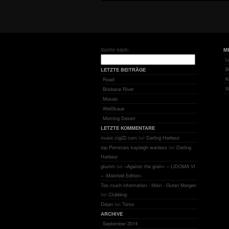
Suche nach:
M
L
B
LETZTE BEITRÄGE
K
Road
W
Brisbane River
Mosaic
Weißkaue
Morning Desert
LETZTE KOMMENTARE
music.cig22.com
bei
Darling Harbour
top Pornstars kayleigh wanless
bei
Darling
Harbour
glumm
bei
«Against the grain» – LIDOMA VI
– ‹Maisfeld Edition›
Too much information - Moin - Guten Morgen
bei
Clubbing
Dejan
bei
Torso
ARCHIVE
September 2014