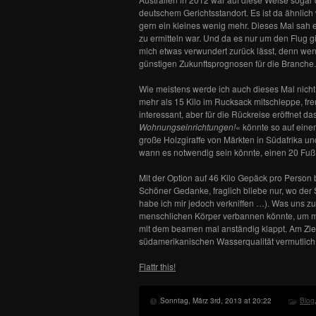
deutschem Gerichtsstandort. Es ist da ähnlic
gern ein kleines wenig mehr. Dieses Mal sah
zu ermitteln war. Und da es nur um den Flug 
mich etwas verwundert zurück lässt, denn wen
günstigen Zukunftsprognosen für die Branche.
Wie meistens werde ich auch dieses Mal nicht a
mehr als 15 Kilo im Rucksack mitschleppe, fre
interessant, aber für die Rückreise eröffnet
Wohnungseinrichtungen!
« könnte so auf ein
große Holzgiraffe von Märkten in Südafrika 
wann es notwendig sein könnte, einen 20 Fuß
Mit der Option auf 46 Kilo Gepäck pro Perso
Schöner Gedanke, fraglich bliebe nur, wo der 
habe ich mir jedoch verkniffen …). Was uns z
menschlichen Körper verbannen könnte, um mit
mit dem beamen mal anständig klappt. Am Ziel
südamerikanischen Wasserqualität vermutlich m
Flattr this!
Sonntag, März 3rd, 2013 at 20:22
Blog