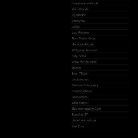
happybackpacker.de
Viertelstunde
kwerfeldein
Zoomyboy
Jeriko
Lars Reineke
Run. Travel. Grow.
Hannover Hipster
Wolfgang Herrndorf
Kitty Koma
Show me the world!
Glumm
Sven Tillack
pfnphoto.com
Daenyo Photography
frankfurterbilder
Geeksisters
what a drink!
Das hermetische Café
Scouting NY
planetbackpack.de
Trail Porn