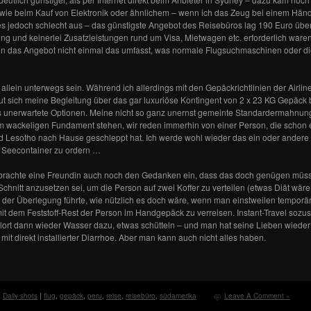
h wie beim Kauf von Elektronik oder ähnlichem – wenn ich das Zeug bei einem Hän
 es jedoch schlecht aus – das günstigste Angebot des Reisebüros lag 190 Euro üb
ging und keinerlei Zusatzleistungen rund um Visa, Mietwagen etc. erforderlich war
n das Angebot nicht einmal das umfasst, was normale Flugsuchmaschinen oder die 
llein unterwegs sein. Während ich allerdings mit den Gepäckrichtlinien der Airlines
ut sich meine Begleitung über das gar luxuriöse Kontingent von 2 x 23 KG Gepäck 
 das unerwartete Optionen. Meine nicht so ganz unernst gemeinte Standardermahnun
em wackeligen Fundament stehen, wir reden immerhin von einer Person, die schon 
und Lesotho nach Hause geschleppt hat. Ich werde wohl wieder das ein oder ande
 Seecontainer zu ordern …
n brachte eine Freundin auch noch den Gedanken ein, dass das doch genügen müss
Schnitt anzusetzen sei, um die Person auf zwei Koffer zu verteilen (etwas Diät wä
u der Überlegung führte, wie nützlich es doch wäre, wenn man einstweilen tempo
 dem Feststoff-Rest der Person im Handgepäck zu verreisen. Instant-Travel sozus
ort dann wieder Wasser dazu, etwas schütteln – und man hat seine Lieben wieder g
it direkt installierter Diarrhoe. Aber man kann auch nicht alles haben.
,
Daily shots
|
flug
,
gepäck
,
peru
,
reise
,
reisebüro
,
südamerika
Leave A Comment »