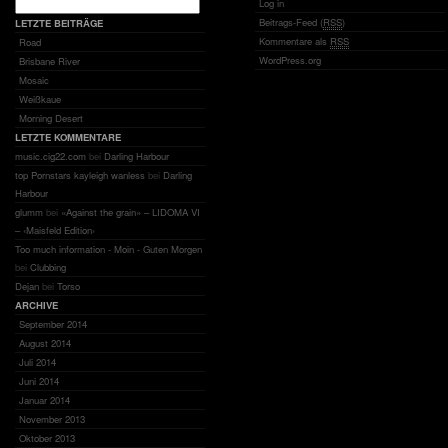
Log in
Beitrags-Feed (
RSS
)
LETZTE BEITRÄGE
Kommentare als
RSS
Road
WordPress.org
Brisbane River
Mosaic
Weißkaue
Morning Desert
LETZTE KOMMENTARE
music.cig22.com
bei
Darling Harbour
top Pornstars kayleigh wanless
bei
Darling
Harbour
glumm
bei
«Against the grain» – LIDOMA VI
– ‹Maisfeld Edition›
Too much information - Moin - Guten Morgen
bei
Clubbing
Dejan
bei
Torso
ARCHIVE
September 2014
August 2014
Juli 2014
Juni 2014
Januar 2014
November 2013
Oktober 2013