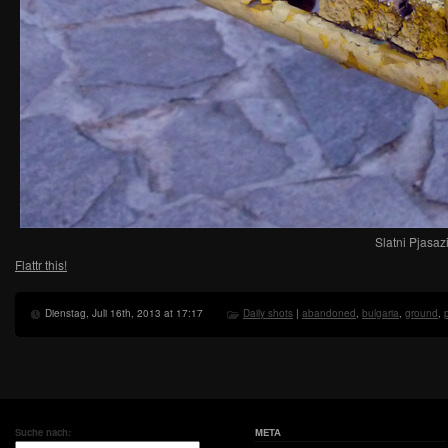
Slatni Pjasaz
Flattr this!
Dienstag, Juli 16th, 2013 at 17:17
Daily shots
|
abandoned
,
bulgaria
,
ground
,
Suche nach:
META