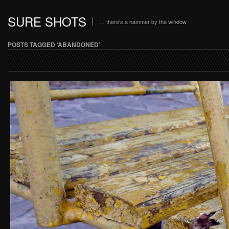
SURE SHOTS
… there's a hammer by the window
POSTS TAGGED ‘ABANDONED’