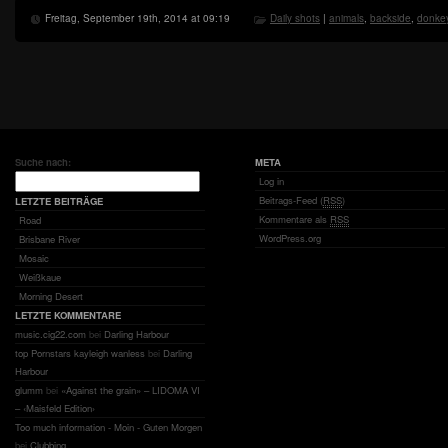
Freitag, September 19th, 2014 at 09:19
Daily shots
|
animals
,
backside
,
donke
Suche nach:
META
Log in
Beitrags-Feed (
RSS
)
LETZTE BEITRÄGE
Kommentare als
RSS
Road
WordPress.org
Brisbane River
Mosaic
Weißkaue
Morning Desert
LETZTE KOMMENTARE
music.cig22.com
bei
Darling Harbour
top Pornstars kayleigh wanless
bei
Darling
Harbour
glumm
bei
«Against the grain» – LIDOMA VI
– ‹Maisfeld Edition›
Too much information - Moin - Guten Morgen
bei
Clubbing