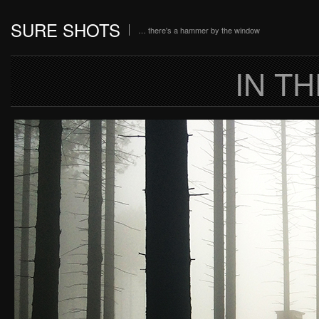
SURE SHOTS
… there's a hammer by the window
IN T