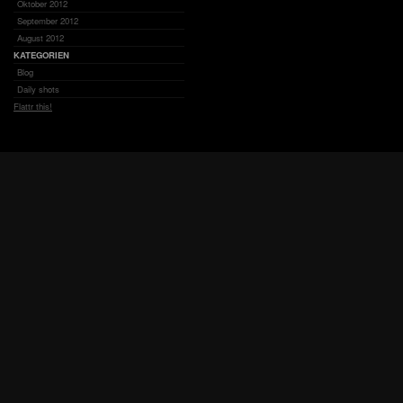
Oktober 2012
September 2012
August 2012
KATEGORIEN
Blog
Daily shots
Flattr this!