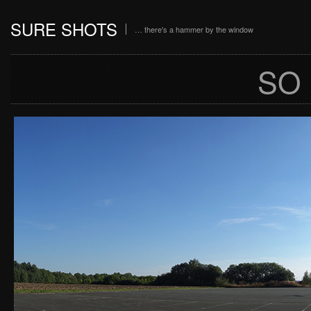
SURE SHOTS
… there's a hammer by the window
SO