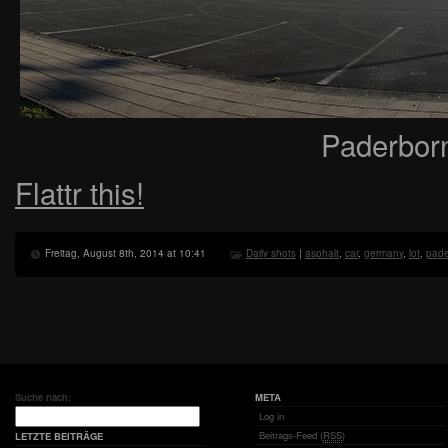
Paderbor
Flattr this!
Freitag, August 8th, 2014 at 10:41
Daily shots
|
asphalt
,
car
,
germany
,
lot
,
pade
Suche nach:
META
Log in
Beitrags-Feed (
RSS
)
LETZTE BEITRÄGE