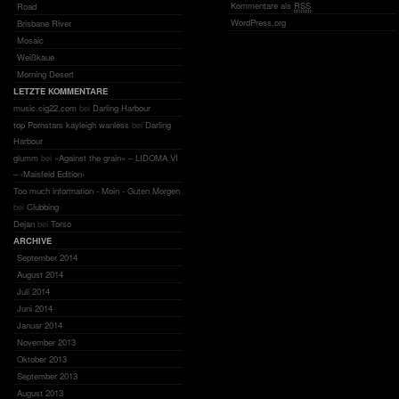
Kommentare als
RSS
Road
WordPress.org
Brisbane River
Mosaic
Weißkaue
Morning Desert
LETZTE KOMMENTARE
music.cig22.com
bei
Darling Harbour
top Pornstars kayleigh wanless
bei
Darling
Harbour
glumm
bei
«Against the grain» – LIDOMA VI
– ‹Maisfeld Edition›
Too much information - Moin - Guten Morgen
bei
Clubbing
Dejan
bei
Torso
ARCHIVE
September 2014
August 2014
Juli 2014
Juni 2014
Januar 2014
November 2013
Oktober 2013
September 2013
August 2013