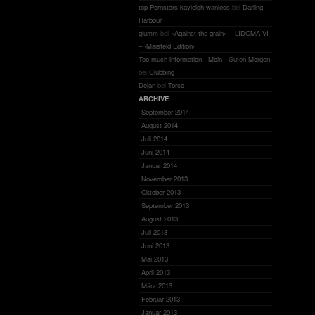
top Pornstars kayleigh wanless
bei
Darling
Harbour
glumm
bei
«Against the grain» – LIDOMA VI
– ‹Maisfeld Edition›
Too much information - Moin - Guten Morgen
bei
Clubbing
Dejan
bei
Torso
ARCHIVE
September 2014
August 2014
Juli 2014
Juni 2014
Januar 2014
November 2013
Oktober 2013
September 2013
August 2013
Juli 2013
Juni 2013
Mai 2013
April 2013
März 2013
Februar 2013
Januar 2013