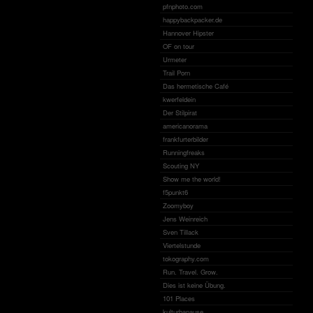
pfnphoto.com
happybackpacker.de
Hannover Hipster
OF on tour
Urmeter
Trail Porn
Das hermetische Café
kwerfeldein
Der Stilpirat
americanorama
frankfurterbilder
Runningfreaks
Scouting NY
Show me the world!
f5punkt6
Zoomyboy
Jens Weinreich
Sven Tillack
Viertelstunde
tokography.com
Run. Travel. Grow.
Dies ist keine Übung.
101 Places
kulturbanause