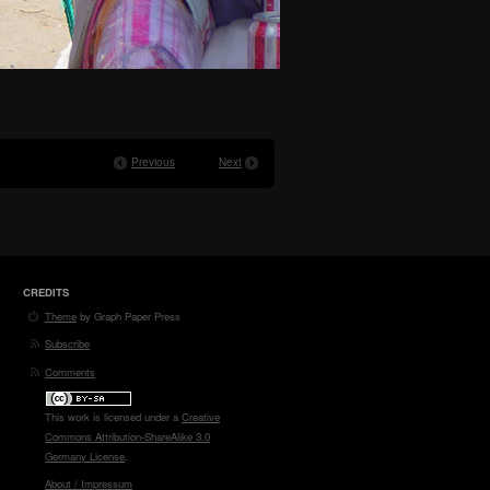
Previous
Next
CREDITS
Theme
by Graph Paper Press
Subscribe
Comments
This work is licensed under a
Creative
Commons Attribution-ShareAlike 3.0
Germany License
.
About / Impressum