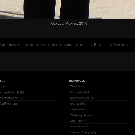
Oaxaca, Mexico, 2010
shots
|
birds
,
man
,
market
,
mexico
,
oaxaca
,
papageno
,
sale
Feed
Comments
ETA
BLOGROLL
og in
Wachstum
eitrags-Feed (
RSS
)
holy fruit salad!
ommentare als
RSS
planetbackpack.de
ordPress.org
what a drink!
Geeksisters
Wolfgang Herrndorf
Lars Reineke
momentaufnahme
Daenyo Photography