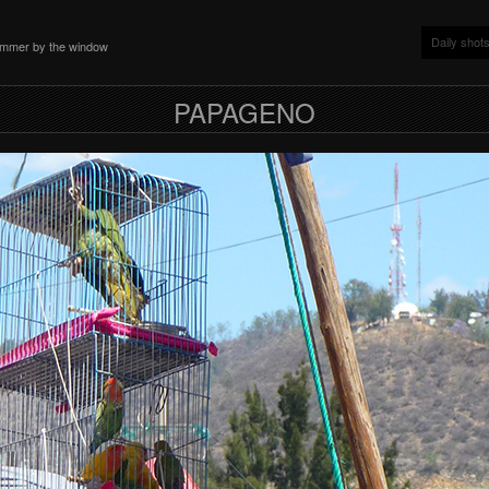
Daily shot
ammer by the window
PAPAGENO