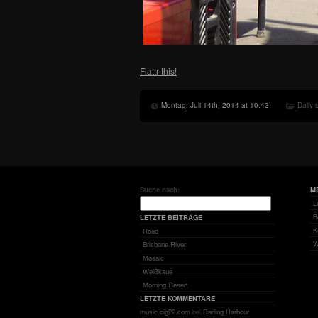
Flattr this!
Montag, Juli 14th, 2014 at 10:43
Daily 
Suche nach:
M
L
B
LETZTE BEITRÄGE
K
Road
W
Brisbane River
Mosaic
Weißkaue
Morning Desert
LETZTE KOMMENTARE
music.cig22.com
bei
Darling Harbour