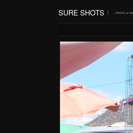
SURE SHOTS
… there's a h