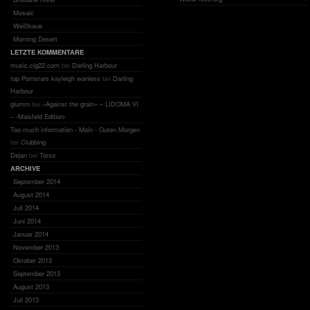
Mosaic
Weißkaue
Morning Desert
LETZTE KOMMENTARE
music.cig22.com
bei
Darling Harbour
top Pornstars kayleigh wanless
bei
Darling
Harbour
glumm
bei
«Against the grain» – LIDOMA VI
– ‹Maisfeld Edition›
Too much information - Moin - Guten Morgen
bei
Clubbing
Dejan
bei
Torso
ARCHIVE
September 2014
August 2014
Juli 2014
Juni 2014
Januar 2014
November 2013
Oktober 2013
September 2013
August 2013
Juli 2013