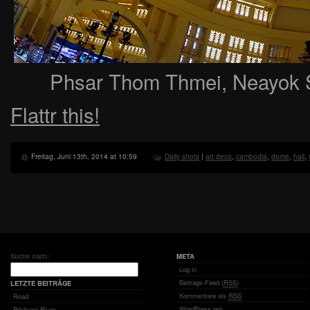
Phsar Thom Thmei, Neayok 
Flattr this!
Freitag, Juni 13th, 2014 at 10:59
Daily shots
|
art deco
,
cambodia
,
dome
,
hall
,
Suche nach:
META
Log in
Beitrags-Feed (
RSS
)
LETZTE BEITRÄGE
Kommentare als
RSS
Road
WordPress.org
Brisbane River