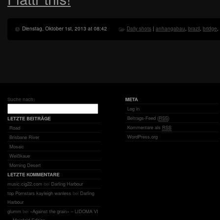
Dienstag, Oktober 1st, 2013 at 08:42
Daily shots
|
anhangabau
,
brazil
,
bridge
,
Suche nach:
META
Log in
Beitrags-Feed (
RSS
)
LETZTE BEITRÄGE
Kommentare als
RSS
Road
WordPress.org
Brisbane River
Mosaic
Weißkaue
Morning Desert
LETZTE KOMMENTARE
music.cig22.com
bei
Darling Harbour
top Pornstars kayleigh wanless
bei
Darling
Harbour
glumm
bei
«Against the grain» – LIDOMA VI