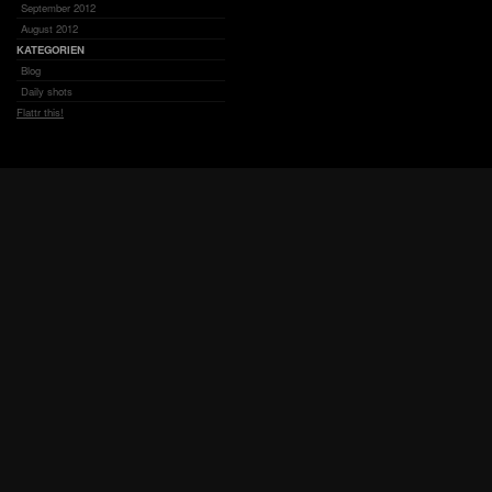
September 2012
August 2012
KATEGORIEN
Blog
Daily shots
Flattr this!