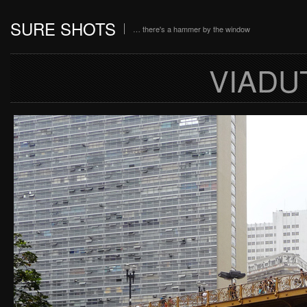
SURE SHOTS
… there's a hammer by the window
VIADU