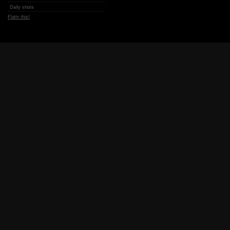
Daily shots
Flattr this!