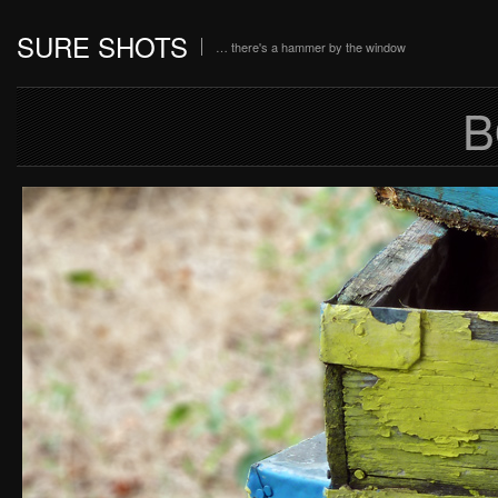
SURE SHOTS
… there's a hammer by the window
B