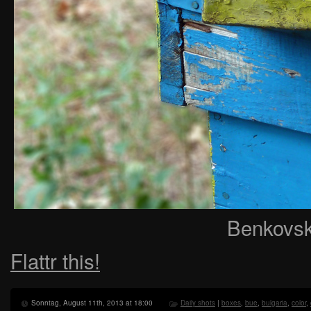
Benkovski
Flattr this!
Sonntag, August 11th, 2013 at 18:00
Daily shots
|
boxes
,
bue
,
bulgaria
,
color
,