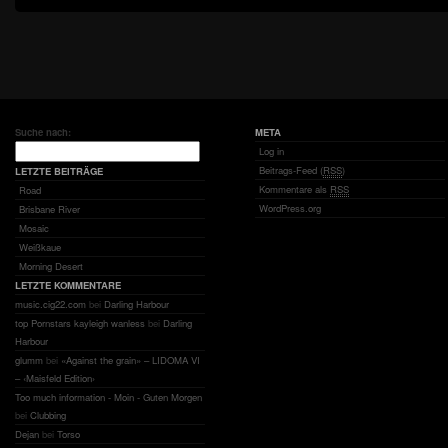
Suche nach:
META
Log in
Beitrags-Feed (
RSS
)
LETZTE BEITRÄGE
Kommentare als
RSS
Road
WordPress.org
Brisbane River
Mosaic
Weißkaue
Morning Desert
LETZTE KOMMENTARE
music.cig22.com
bei
Darling Harbour
top Pornstars kayleigh wanless
bei
Darling
Harbour
glumm
bei
«Against the grain» – LIDOMA VI
– ‹Maisfeld Edition›
Too much information - Moin - Guten Morgen
bei
Clubbing
Dejan
bei
Torso