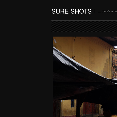
SURE SHOTS
… there's a h