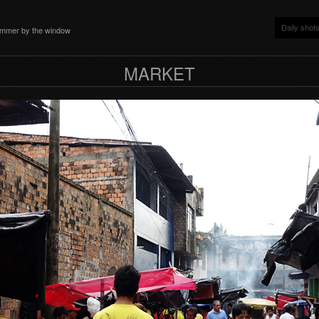
Daily shot
ammer by the window
MARKET