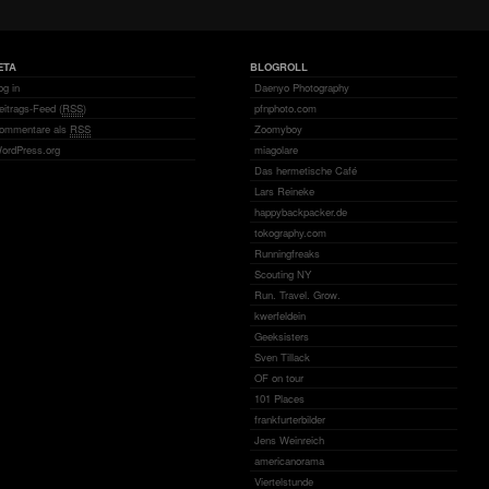
ETA
BLOGROLL
og in
Daenyo Photography
eitrags-Feed (
RSS
)
pfnphoto.com
ommentare als
RSS
Zoomyboy
ordPress.org
miagolare
Das hermetische Café
Lars Reineke
happybackpacker.de
tokography.com
Runningfreaks
Scouting NY
Run. Travel. Grow.
kwerfeldein
Geeksisters
Sven Tillack
OF on tour
101 Places
frankfurterbilder
Jens Weinreich
americanorama
Viertelstunde