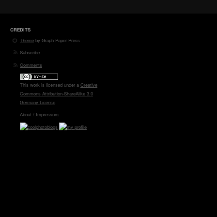
CREDITS
Theme
by Graph Paper Press
Subscribe
Comments
This work is licensed under a
Creative
Commons Attribution-ShareAlike 3.0
Germany License
.
About / Impressum