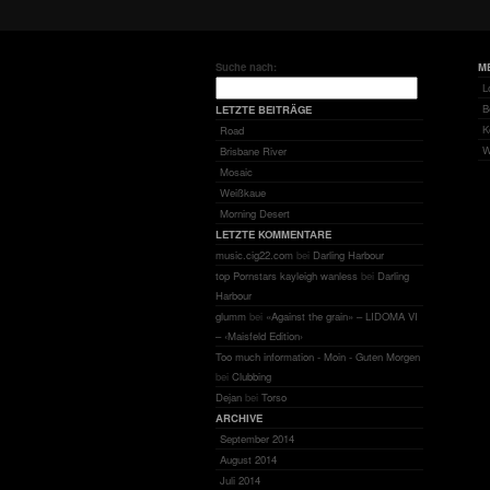
Suche nach:
M
L
B
LETZTE BEITRÄGE
K
Road
W
Brisbane River
Mosaic
Weißkaue
Morning Desert
LETZTE KOMMENTARE
music.cig22.com
bei
Darling Harbour
top Pornstars kayleigh wanless
bei
Darling
Harbour
glumm
bei
«Against the grain» – LIDOMA VI
– ‹Maisfeld Edition›
Too much information - Moin - Guten Morgen
bei
Clubbing
Dejan
bei
Torso
ARCHIVE
September 2014
August 2014
Juli 2014