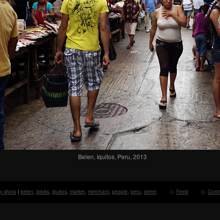
Belen, Iquitos, Peru, 2013
ly shots
|
belen
,
bricks
,
iquitos
,
market
,
merchant
,
people
,
peru
,
street
Feed
Comm