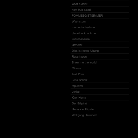
what a drink!
holy fruit salad!
POMMESGIBTSIMMER
Wachstum
momentaufnahme
planetbackpack.de
kulturbanause
Urmeter
Dies ist keine Übung.
Rausfrauen
Show me the world!
Glumm
Trail Porn
Jens Scholz
f5punkt6
Jeriko
Kitty Koma
Der Stilpirat
Hannover Hipster
Wolfgang Herrndorf