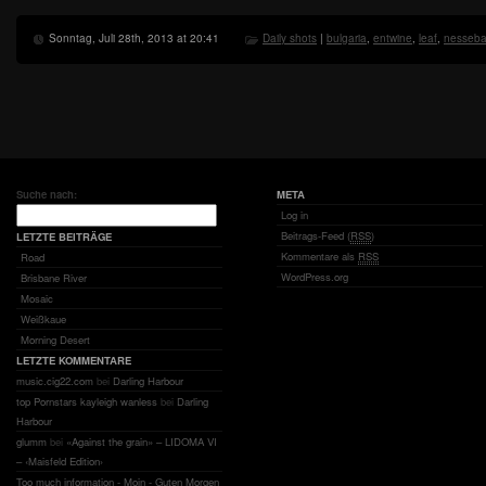
Sonntag, Juli 28th, 2013 at 20:41
Daily shots
|
bulgaria
,
entwine
,
leaf
,
nesseba
Suche nach:
META
Log in
Beitrags-Feed (
RSS
)
LETZTE BEITRÄGE
Kommentare als
RSS
Road
WordPress.org
Brisbane River
Mosaic
Weißkaue
Morning Desert
LETZTE KOMMENTARE
music.cig22.com
bei
Darling Harbour
top Pornstars kayleigh wanless
bei
Darling
Harbour
glumm
bei
«Against the grain» – LIDOMA VI
– ‹Maisfeld Edition›
Too much information - Moin - Guten Morgen