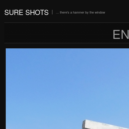
SURE SHOTS
… there's a hammer by the window
EN