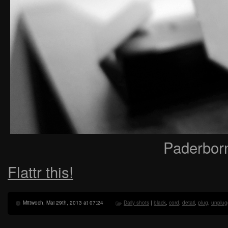
Paderbor
Flattr this!
Mittwoch, Mai 29th, 2013 at 07:24
Daily shots
|
black
,
cord
,
detail
,
plug
,
unplu