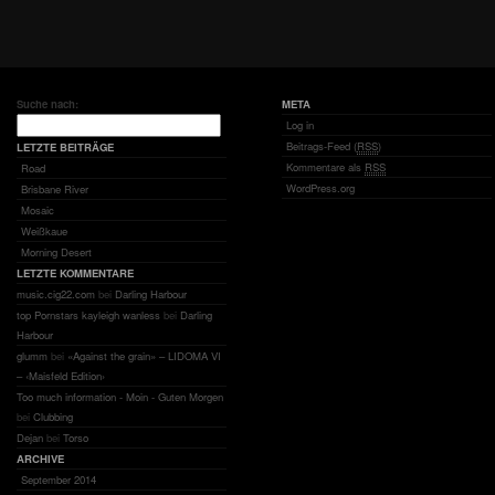
Suche nach:
META
Log in
Beitrags-Feed (
RSS
)
LETZTE BEITRÄGE
Kommentare als
RSS
Road
WordPress.org
Brisbane River
Mosaic
Weißkaue
Morning Desert
LETZTE KOMMENTARE
music.cig22.com
bei
Darling Harbour
top Pornstars kayleigh wanless
bei
Darling
Harbour
glumm
bei
«Against the grain» – LIDOMA VI
– ‹Maisfeld Edition›
Too much information - Moin - Guten Morgen
bei
Clubbing
Dejan
bei
Torso
ARCHIVE
September 2014