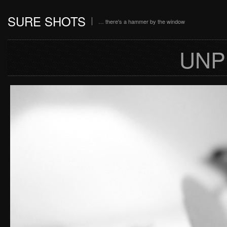
SURE SHOTS
… there's a hammer by the window
UNP