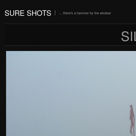
SURE SHOTS
… there's a hammer by the window
S