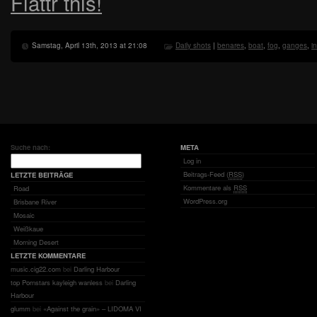
Flattr this!
Samstag, April 13th, 2013 at 21:08
Daily shots
|
benares
,
boat
,
fog
,
ganges
,
i
Suche nach:
META
Log in
Beitrags-Feed (
RSS
)
LETZTE BEITRÄGE
Kommentare als
RSS
Road
WordPress.org
Brisbane River
Mosaic
Weißkaue
Morning Desert
LETZTE KOMMENTARE
music.cig22.com
bei
Darling Harbour
top Pornstars kayleigh wanless
bei
Darling
Harbour
glumm
bei
«Against the grain» – LIDOMA VI