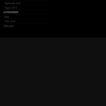
September 2012
August 2012
KATEGORIEN
Blog
Daily shots
Flattr this!