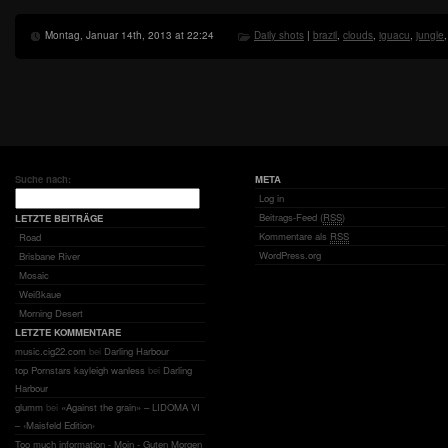
Montag, Januar 14th, 2013 at 22:24
Daily shots
|
brazil
,
clouds
,
iguacu
,
jungle
Suche nach:
META
Log in
Beitrags-Feed (
RSS
)
LETZTE BEITRÄGE
Kommentare als
RSS
Road
WordPress.org
Brisbane River
Mosaic
Weißkaue
Morning Desert
LETZTE KOMMENTARE
music.cig22.com
bei
Darling Harbour
top Pornstars kayleigh wanless
bei
Darling
Harbour
glumm
bei
«Against the grain» – LIDOMA VI
– ‹Maisfeld Edition›
Too much information - Moin - Guten Morgen