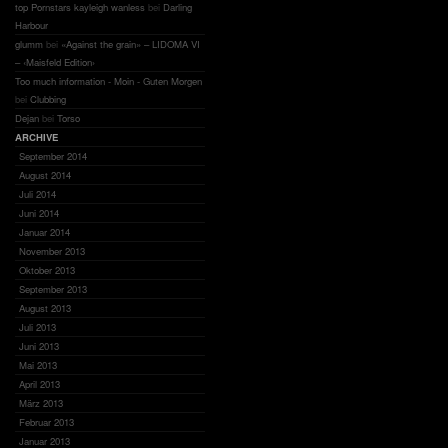
top Pornstars kayleigh wanless
bei
Darling
Harbour
glumm
bei
«Against the grain» – LIDOMA VI
– ‹Maisfeld Edition›
Too much information - Moin - Guten Morgen
bei
Clubbing
Dejan
bei
Torso
ARCHIVE
September 2014
August 2014
Juli 2014
Juni 2014
Januar 2014
November 2013
Oktober 2013
September 2013
August 2013
Juli 2013
Juni 2013
Mai 2013
April 2013
März 2013
Februar 2013
Januar 2013