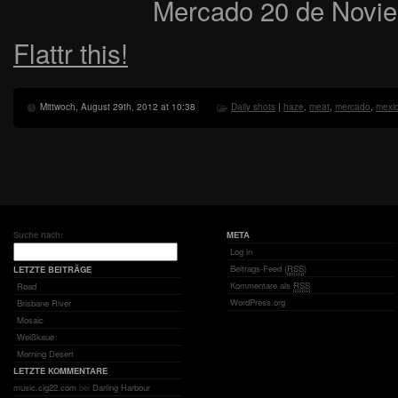
Mercado 20 de Novie
Flattr this!
Mittwoch, August 29th, 2012 at 10:38
Daily shots
|
haze
,
meat
,
mercado
,
mexi
Suche nach:
META
Log in
Beitrags-Feed (
RSS
)
LETZTE BEITRÄGE
Kommentare als
RSS
Road
WordPress.org
Brisbane River
Mosaic
Weißkaue
Morning Desert
LETZTE KOMMENTARE
music.cig22.com
bei
Darling Harbour