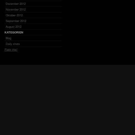
Dezember 2012
November 2012
Oktober 2012
September 2012
August 2012
KATEGORIEN
Blog
Daily shots
Flattr this!