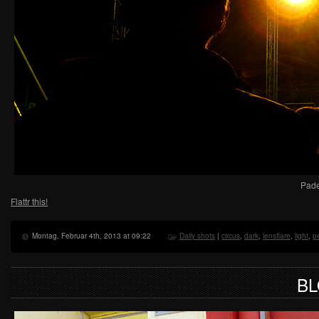
Pade
Flattr this!
Montag, Februar 4th, 2013 at 09:22
Daily shots
|
circus
,
dark
,
lensflare
,
light
,
p
B