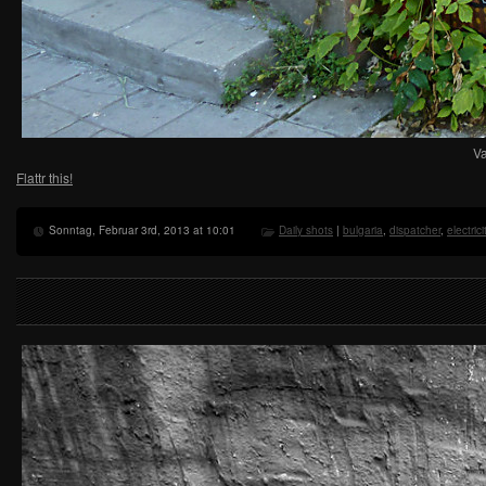
Va
Flattr this!
Sonntag, Februar 3rd, 2013 at 10:01
Daily shots
|
bulgaria
,
dispatcher
,
electrici