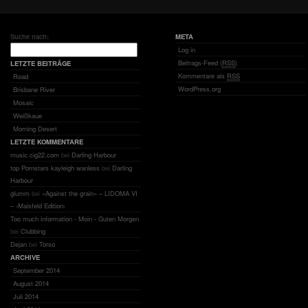
Suche nach:
META
Log in
Beitrags-Feed (
RSS
)
LETZTE BEITRÄGE
Kommentare als
RSS
Road
WordPress.org
Brisbane River
Mosaic
Weißkaue
Morning Desert
LETZTE KOMMENTARE
music.cig22.com
bei
Darling Harbour
top Pornstars kayleigh wanless
bei
Darling
Harbour
glumm
bei
«Against the grain» – LIDOMA VI
– ‹Maisfeld Edition›
Too much information - Moin - Guten Morgen
bei
Clubbing
Dejan
bei
Torso
ARCHIVE
September 2014
August 2014
Juli 2014