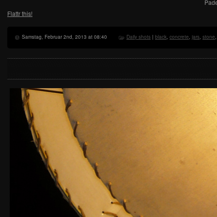
Pade
Flattr this!
Samstag, Februar 2nd, 2013 at 08:40
Daily shots
|
black
,
concrete
,
jars
,
stone