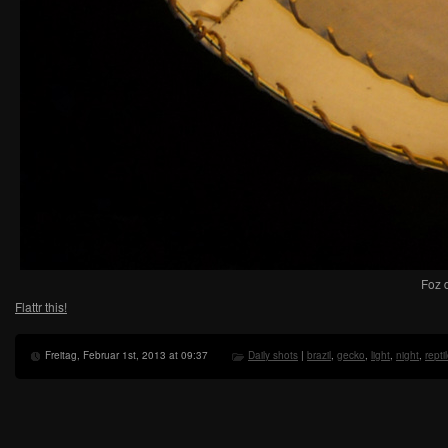
Foz 
Flattr this!
Freitag, Februar 1st, 2013 at 09:37
Daily shots
|
brazil
,
gecko
,
light
,
night
,
repti